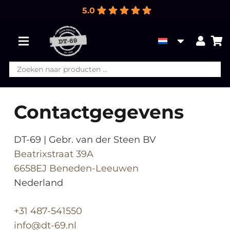
5.0
Producten
zoeken
Contactgegevens
DT-69 | Gebr. van der Steen BV
Beatrixstraat 39A
6658EJ Beneden-Leeuwen
Nederland
+31 487-541550
info@dt-69.nl