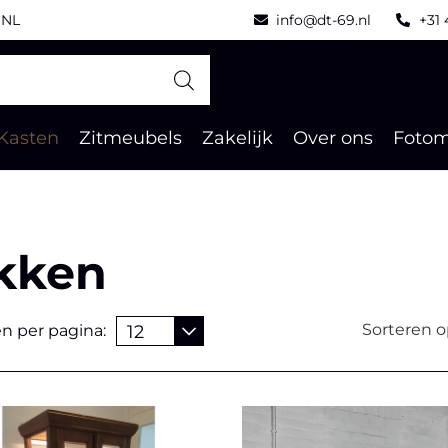
n NL
info@dt-69.nl
+31 
Kasten
Zitmeubels
Zakelijk
Over ons
Foto
kken
Sorteren 
n per pagina: