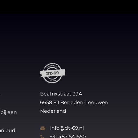
Beatrixstraat 39A
n
6658 EJ Beneden-Leeuwen
Nederland
bij een
info@dt-69.nl
an oud
+31 487-541550