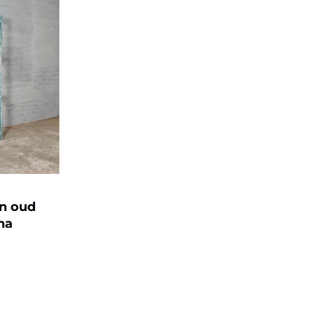
n oud
na