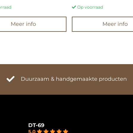
rraad
Op voorraad
Meer info
Meer info
Duurzaam & handgemaakte producten
DT-69
5.0