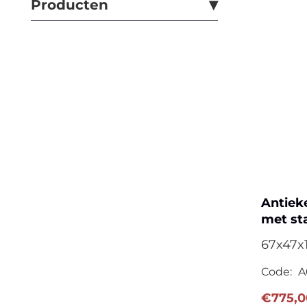
Producten
Antiek
met st
67x47x
Code:
A
€
775,0