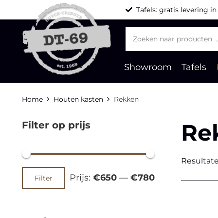
Tafels: gratis levering i
Producten
zoeken
Showroom
Tafels
Home
Houten kasten
Rekken
Re
Filter op prijs
Resultate
Min.
Max.
Prijs:
€650
—
€780
Filter
prijs
prijs