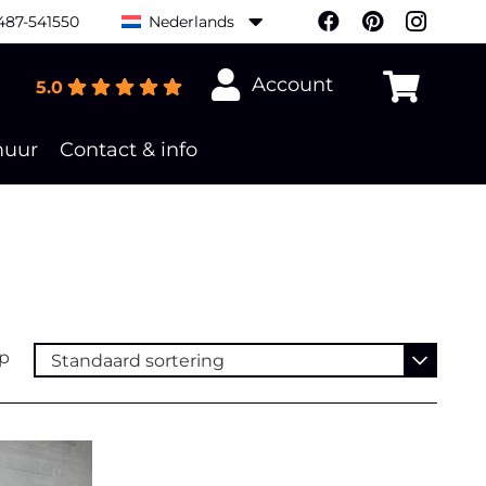
487-541550
Nederlands
Account
5.0
Geen producten in de winkelwagen.
muur
Contact & info
op