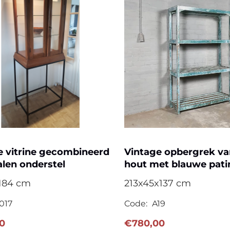
e vitrine gecombineerd
Vintage opbergrek va
alen onderstel
hout met blauwe pati
184 cm
213x45x137 cm
017
Code:
A19
0
€
780,00