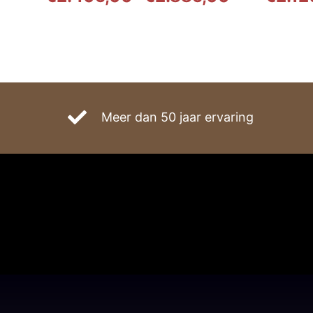
€2.405,00
tot
€2.885,00
Meer dan 50 jaar ervaring