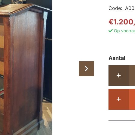
Code:
A00
€
1.200
Op voorra
Aantal
An
du
bo
-
A0
aa