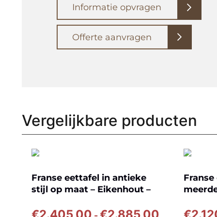
Informatie opvragen
Offerte aanvragen
Vergelijkbare producten
Franse eettafel in antieke
Franse 
stijl op maat – Eikenhout –
meerde
G022
Prijsklasse:
€
2.405,00
€
2.885,00
€
2.12
-