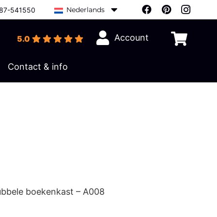
Nederlands
87-541550
Account
5.0
Contact & info
ubbele boekenkast – A008