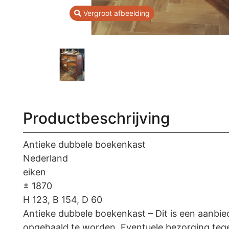
Vergroot afbeelding
Productbeschrijving
Antieke dubbele boekenkast
Nederland
eiken
± 1870
H 123, B 154, D 60
Antieke dubbele boekenkast – Dit is een aanbi
opgehaald te worden. Eventuele bezorging tege