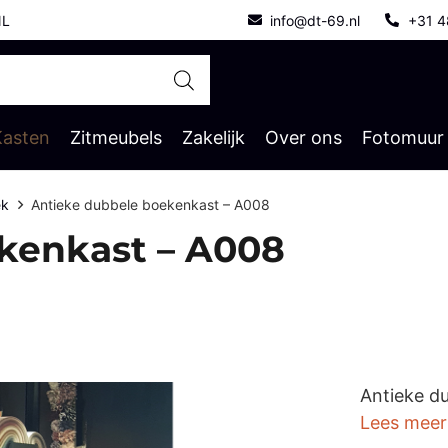
NL
info@dt-69.nl
+31 4
Kasten
Zitmeubels
Zakelijk
Over ons
Fotomuur
ek
Antieke dubbele boekenkast – A008
kenkast – A008
Antieke d
Lees meer