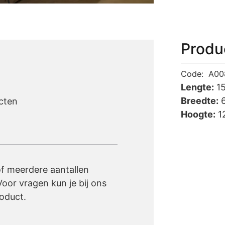
Produ
Code:
A00
Lengte:
1
Breedte:
6
cten
Hoogte:
1
of meerdere aantallen
oor vragen kun je bij ons
oduct.