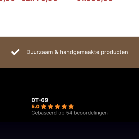
€2.120,00
tot
€2.770,00
Duurzaam & handgemaakte producten
DT-69
5.0
Gebaseerd op 54 beoordelingen