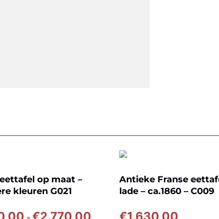
eettafel op maat –
Antieke Franse eettaf
re kleuren G021
lade – ca.1860 – C009
Prijsklasse:
0,00
€
2.770,00
€
1.630,00
-