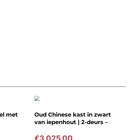
el met
Oud Chinese kast in zwart
van iepenhout | 2-deurs –
D024
€
3.025,00