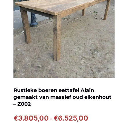
Rustieke boeren eettafel Alain
gemaakt van massief oud eikenhout
– Z002
Prijsklasse:
€
3.805,00
€
6.525,00
-
€3.805,00