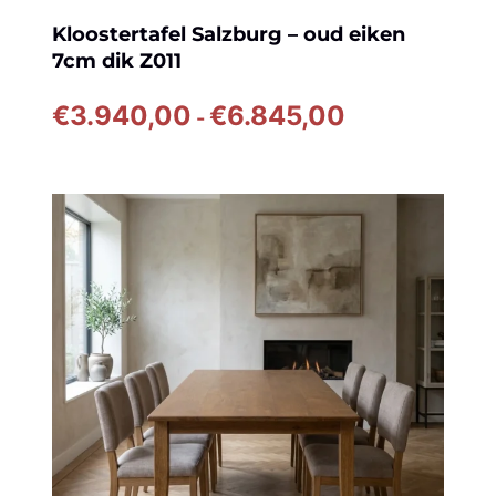
Kloostertafel Salzburg – oud eiken
7cm dik Z011
Prijsklasse:
€
3.940,00
€
6.845,00
-
€3.940,00
tot
€6.845,00