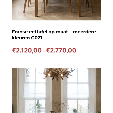
Franse eettafel op maat – meerdere
kleuren G021
Prijsklasse:
€
2.120,00
€
2.770,00
-
€2.120,00
tot
€2.770,00