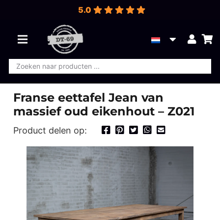
5.0
Producten
zoeken
Franse eettafel Jean van
massief oud eikenhout – Z021
Product delen op: