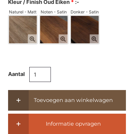
Kleur / Finish Oud Eiken
*
:-
Naturel - Matt
Noten - Satin
Donker - Satin
Franse
Aantal
eettafel
Jean
van
Toevoegen aan winkelwagen
massief
oud
eikenhout
Informatie opvragen
-