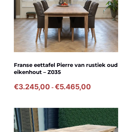
Franse eettafel Pierre van rustiek oud
eikenhout – Z035
Prijsklasse:
€
3.245,00
€
5.465,00
-
€3.245,00
tot
€5.465,00