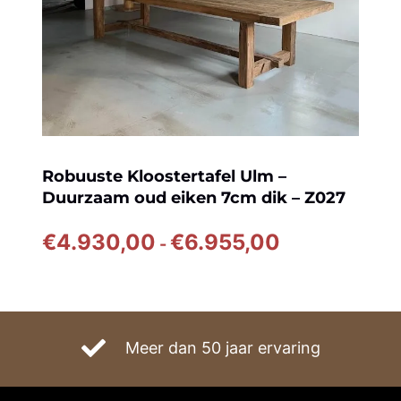
Robuuste Kloostertafel Ulm –
Duurzaam oud eiken 7cm dik – Z027
Prijsklasse:
€
4.930,00
€
6.955,00
-
€4.930,00
tot
€6.955,00
Meer dan 50 jaar ervaring