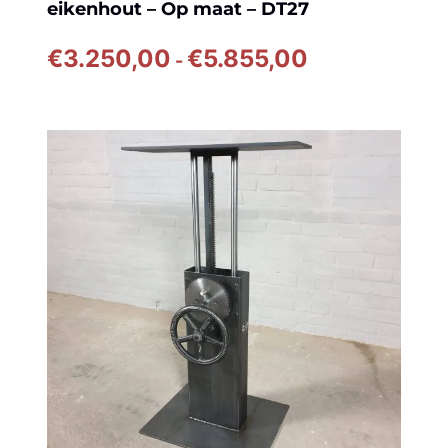
eikenhout – Op maat – DT27
Prijsklasse:
€
3.250,00
€
5.855,00
-
€3.250,00
tot
€5.855,00