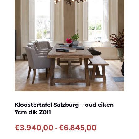
Kloostertafel Salzburg – oud eiken
7cm dik Z011
Prijsklasse:
€
3.940,00
€
6.845,00
-
€3.940,00