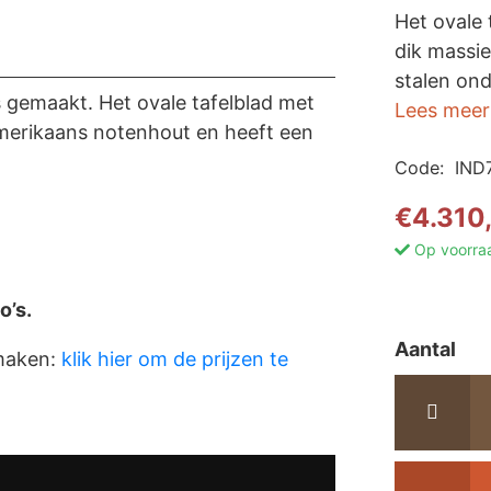
Het ovale 
dik massi
stalen ond
s gemaakt. Het ovale tafelblad met
Lees meer
merikaans notenhout en heeft een
Code:
IND
€
4.310
Op voorra
o’s.
Aantal
 maken:
klik hier om de prijzen te
No
ee
ov
-
mo