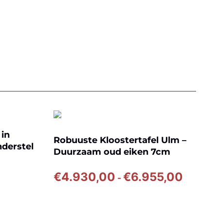
 in
Robuuste Kloostertafel Ulm –
nderstel
Duurzaam oud eiken 7cm
dik – Z027
Prijskla
€
4.930,00
€
6.955,00
-
€4.930,
tot
€6.955,