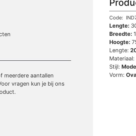
Produ
Code:
IND
Lengte:
3
Breedte:
1
cten
Hoogte:
7
Lengte:
2
Materiaal:
Stijl:
Moder
Vorm:
Ova
of meerdere aantallen
oor vragen kun je bij ons
oduct.