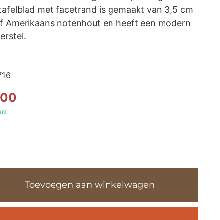
tafelblad met facetrand is gemaakt van 3,5 cm
ef Amerikaans notenhout en heeft een modern
erstel.
716
,00
ad
tenhouten
ttafel
Toevoegen aan winkelwagen
aal
dern