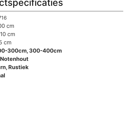
ctspecificaties
716
00 cm
10 cm
5 cm
00-300cm, 300-400cm
Notenhout
n, Rustiek
al