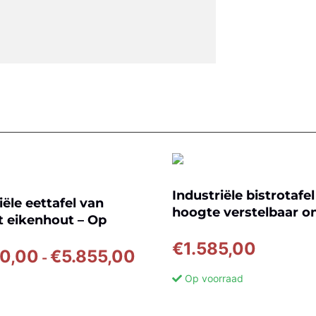
Industriële bistrotafel
iële eettafel van
hoogte verstelbaar o
t eikenhout – Op
– DT26
 DT27
€
1.585,00
Prijsklasse:
50,00
€
5.855,00
-
€3.250,00
Op voorraad
tot
€5.855,00