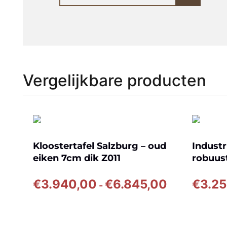
Vergelijkbare producten
Kloostertafel Salzburg – oud
Industr
eiken 7cm dik Z011
robuus
maat –
Prijsklasse:
€
3.940,00
€
6.845,00
€
3.2
-
€3.940,00
tot
€6.845,00