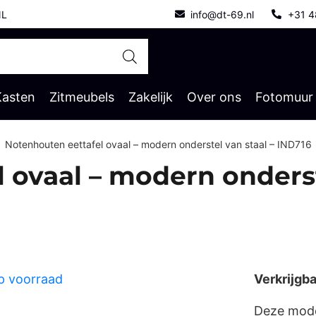
NL
info@dt-69.nl
+31 4
Kasten
Zitmeubels
Zakelijk
Over ons
Fotomuur
Notenhouten eettafel ovaal – modern onderstel van staal – IND716
 ovaal – modern onderst
Verkrijgba
Deze moder