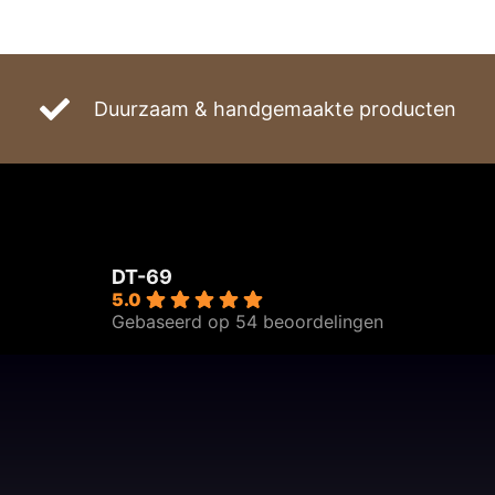
Duurzaam & handgemaakte producten
DT-69
5.0
Gebaseerd op 54 beoordelingen