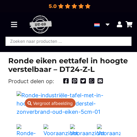
5.0
Producten
zoeken
Ronde eiken eettafel in hoogte
verstelbaar – DT24-Z-L
Product delen op:
Vergroot afbeelding