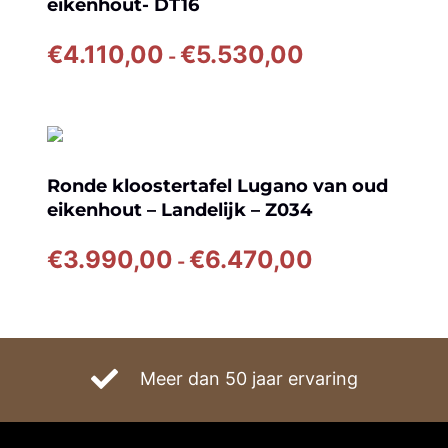
eikenhout- DT16
Prijsklasse:
€
4.110,00
€
5.530,00
-
€4.110,00
tot
€5.530,00
Ronde kloostertafel Lugano van oud
eikenhout – Landelijk – Z034
Prijsklasse:
€
3.990,00
€
6.470,00
-
€3.990,00
tot
€6.470,00
Meer dan 50 jaar ervaring