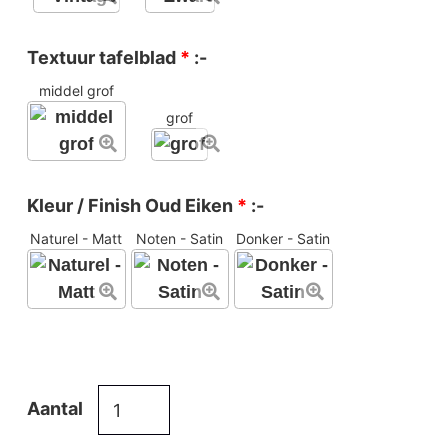
Textuur tafelblad
*
:-
middel grof
grof
Kleur / Finish Oud Eiken
*
:-
Naturel - Matt
Noten - Satin
Donker - Satin
Ronde
Aantal
eiken