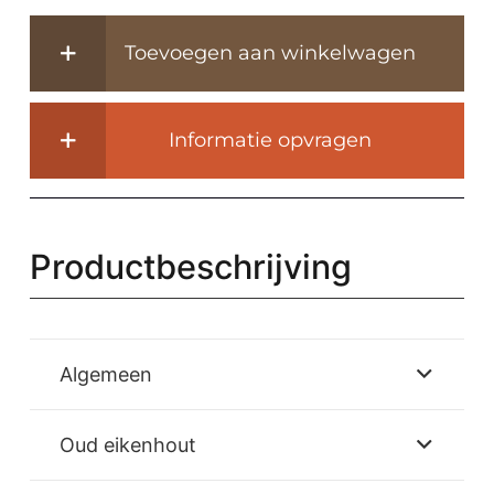
eettafel
in
Toevoegen aan winkelwagen
hoogte
verstelbaar
-
Informatie opvragen
DT24-
Z-
L
aantal
Productbeschrijving
Algemeen
Oud eikenhout