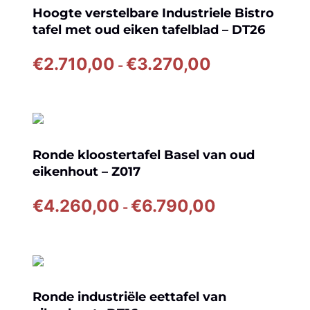
Hoogte verstelbare Industriele Bistro
tafel met oud eiken tafelblad – DT26
Prijsklasse:
€
2.710,00
€
3.270,00
-
€2.710,00
tot
€3.270,00
Ronde kloostertafel Basel van oud
eikenhout – Z017
Prijsklasse:
€
4.260,00
€
6.790,00
-
€4.260,00
tot
€6.790,00
Ronde industriële eettafel van