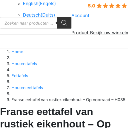
English
(
Engels
)
5.0
Deutsch
(
Duits
)
Account
Producten
zoeken
Product
Bekijk uw winkel
Home
Houten tafels
Eettafels
Houten eettafels
Franse eettafel van rustiek eikenhout – Op voorraad – H035
Franse eettafel van
rustiek eikenhout – Op