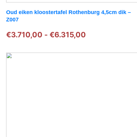
Oud eiken kloostertafel Rothenburg 4,5cm dik –
Z007
Prijsklasse:
€
3.710,00
-
€
6.315,00
€3.710,00
tot
€6.315,00