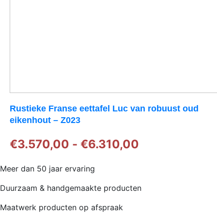
Rustieke Franse eettafel Luc van robuust oud
eikenhout – Z023
Prijsklasse:
€
3.570,00
-
€
6.310,00
€3.570,00
Meer dan 50 jaar ervaring
tot
Duurzaam & handgemaakte producten
€6.310,00
Maatwerk producten op afspraak