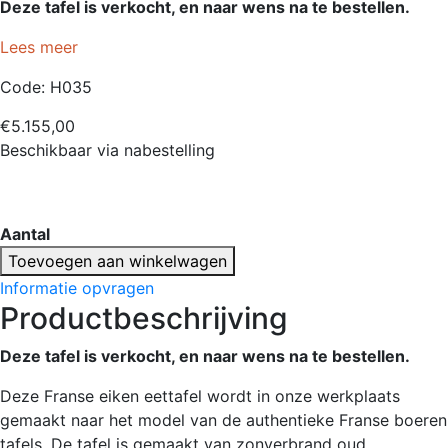
Deze tafel is verkocht, en naar wens na te bestellen.
Lees meer
Code:
H035
€
5.155,00
Beschikbaar via nabestelling
Aantal
Franse
Toevoegen aan winkelwagen
eettafel
Informatie opvragen
van
Productbeschrijving
rustiek
eikenhout
Deze tafel is verkocht, en naar wens na te bestellen.
-
Deze Franse eiken eettafel wordt in onze werkplaats
Op
gemaakt naar het model van de authentieke Franse boeren
voorraad
tafels. De tafel is gemaakt van zonverbrand oud